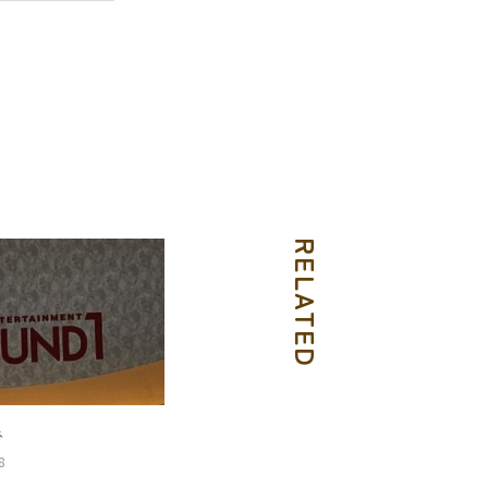
RELATED

8