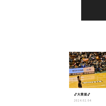
🏀大黄援🏀
2024.02.04