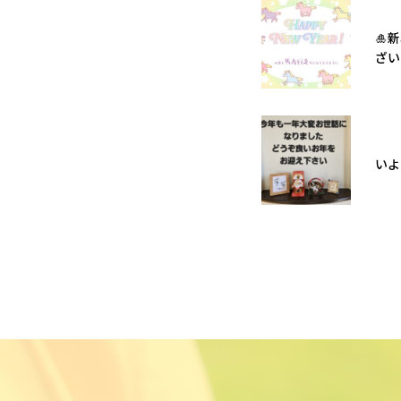
🎍
ざい
いよ