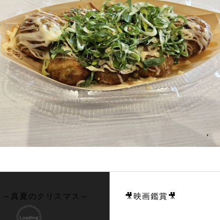
タ～真夏のクリスマス～
🎥映画鑑賞🎥