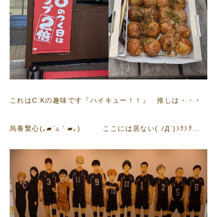
これはC.Kの趣味です『ハイキュー！！』 推しは・・・
烏養繋心(｡▰´▵｀▰｡) ここには居ない( ﾉД`)ｼｸｼｸ…