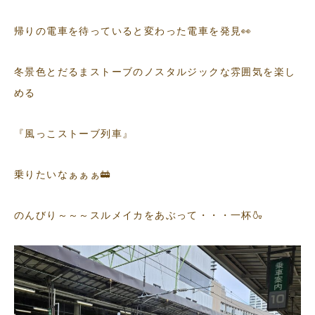
帰りの電車を待っていると変わった電車を発見👀
冬景色とだるまストーブのノスタルジックな雰囲気を楽し
める
『風っこストーブ列車』
乗りたいなぁぁぁ🚋
のんびり～～～スルメイカをあぶって・・・一杯🍶