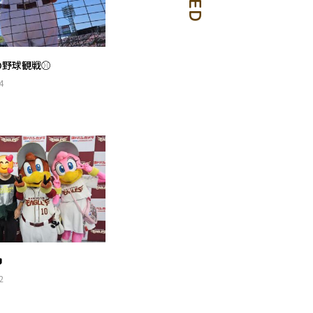
の野球観戦⚾
4

2