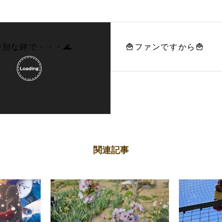
特別な絆で・・・🌊
🍟ファンですから🍟
関連記事