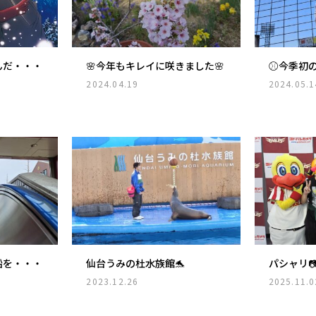
んだ・・・
🌸今年もキレイに咲きました🌸
⚾今季初
2024.04.19
2024.05.1
船を・・・
仙台うみの杜水族館🐬
パシャリ
2023.12.26
2025.11.0