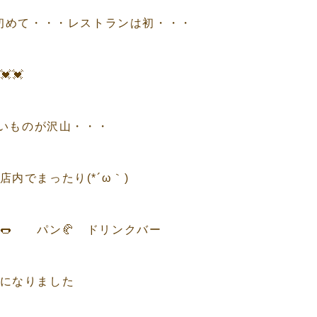
ぼ初めて・・・レストランは初・・・
💓
味しいものが沢山・・・
店内でまったり(*´ω｀)
🌭 パン🥐 ドリンクバー
になりました