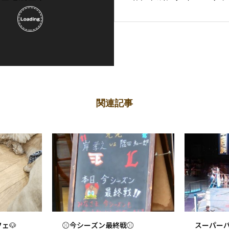
関連記事
ェ🐶
⚾今シーズン最終戦⚾
スーパー