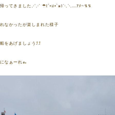
ってきました⋰⋰ ☂꒰´•௰•`๑꒱⋱⋱…ｱﾒ~↯↯
れなかったが楽しまれた様子
船をあげましょう⤴⤴
になぁーれ👞